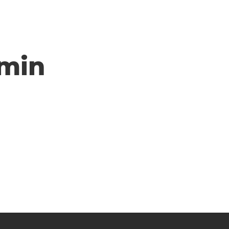
Anunciantes
Editoras
Contactar-no
min