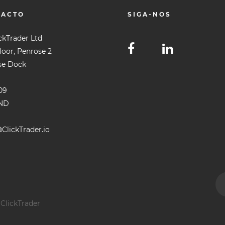
TACTO
SIGA-NOS
ckTrader Ltd
Floor, Penrose 2
se Dock
09
ND
ClickTrader.io
 ClickTrader