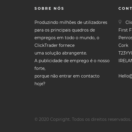
SOBRE NÓS
CON
Produzindo milhões de utilizadores
Cli
para os principais quadros de
First 
empregos em todo o mundo, o
Penro
ClickTrader fornece
Cork
uma solução abrangente.
T23YY
A publicidade de emprego é o nosso
IRELA
forte,
porque não entrar em contacto
Hello@
hoje?
© 2020 Copiright. Todos os direitos reservados.